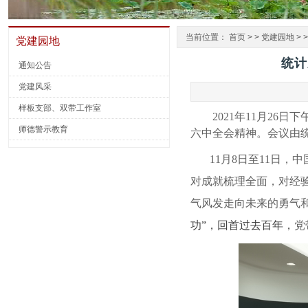
当前位置：
首页
> >
党建园地
> 
党建园地
统计
通知公告
党建风采
样板支部、双带工作室
2021年11月2
师德警示教育
六中全会精神。会议由
11月8日至11日，
对成就梳理全面，对经
气风发走向未来的勇气
功”，回首过去百年，
党