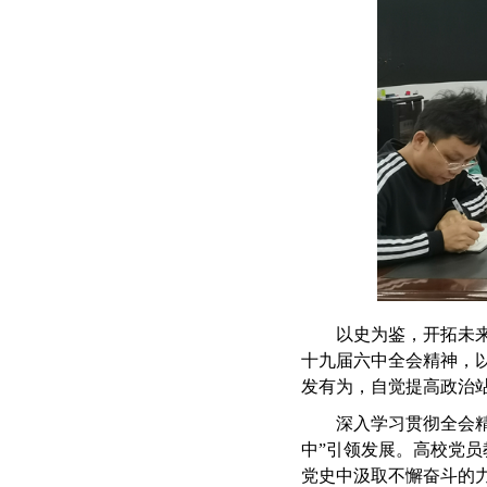
以史为鉴，开拓未
十九届六中全会精神，
发有为，自觉提高政治
深入学习贯彻全会精
中”引领发展。高校党
党史中汲取不懈奋斗的