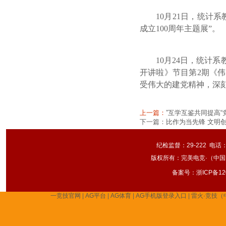
10
月
21
日，统计系
成立
100
周年主题展”。
10
月
24
日，统计系
开讲啦》节目第
2
期《伟
受伟大的建党精神，深
上一篇：
”互学互鉴共同提高
下一篇：
比作为当先锋 文明
纪检监督：29-222 电话：
版权所有：完美电竞·（中国）
备案号：
浙ICP备12
一竞技官网
|
AG平台
|
AG体育
|
AG手机版登录入口
|
雷火·竞技（