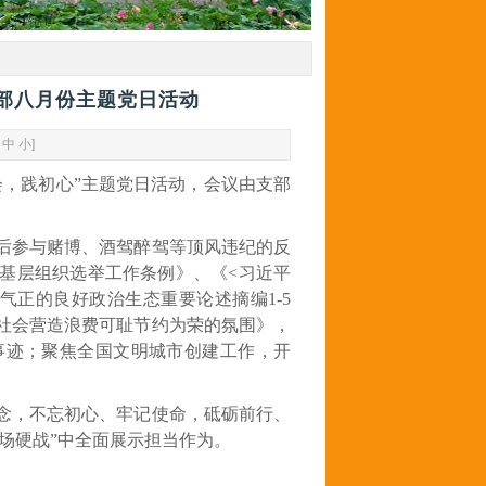
部八月份主题党日活动
中
小
]
会，践初心”主题党日活动
，会议由支部
后参与赌博、酒驾醉驾等顶风违纪的反
基层组织选举工作条例》
、《
<
习近平
气正的良好政治生态重要论述摘编
1-5
社会营造浪费可耻节约为荣的氛围》，
事迹；聚焦全国文明城市创建工作，开
念，不忘初心、牢记使命，砥砺前行、
九场硬战”中全面展示担当作为。