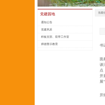
当前
党建园地
通知公告
党建风采
样板支部、双带工作室
师德警示教育
书
面
谈
点
开
展
开