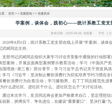
位置：
首页
> >
党建园地
> >
党建风采
学案例，谈体会，践初心——统计系教工党支
发布日期：2020-08-06 浏览量：
字号：[
大
2020年
8
月
6
日，统计系教工党支部在
线上开展“学案例，谈体
记武斌同志主持。
支部书记武斌同志组织大家学习讨论市里集中通报的行动部署
典型案例，开展反面典型案例警示教育活动；学习《中国共产党
治国理政
>
第三卷》部分章节；学习习近平总书记关于营造风清
；
学习《习近平：坚决制止餐饮浪费行为切实培养节约习惯在全
展餐饮浪费行为自查活动
；学习滕勤男、石丁丁同志模范先进
“为什么进社区、进社区干什么、进社区怎么干”大讨论活动。
通过本次学习，党员同志将会更加严格要求自己，坚定理想信
拓创新，拼搏实干、争先进位，在建设
“重要窗口”、坚决打赢“