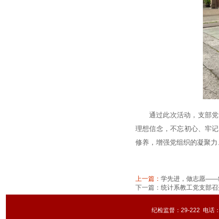
通过此次活动，支部党
理想信念，不忘初心、牢记
修养，增强党组织的凝聚力
上一篇：
学先进，做志愿——
下一篇：
统计系教工党支部召
纪检监督：29-222 电话：