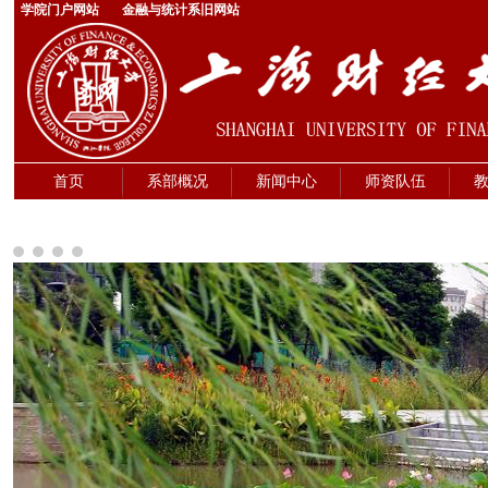
学院门户网站
金融与统计系旧网站
首页
系部概况
新闻中心
师资队伍