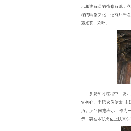
示和讲解员的
精彩
解说，党
璨的民俗文化，还有那
严谨
落点赞、欢呼
。
参观学习过程中，统计
党初心、牢记党员使命”主
历
。罗平同志表示，作为
示，要在本职岗位上认真学