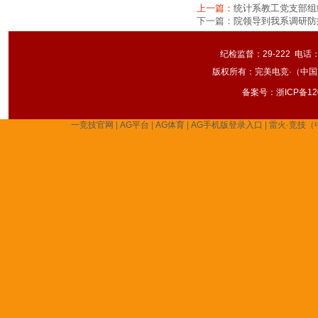
上一篇：
统计系教工党支部组
下一篇：
院领导到我系调研防
纪检监督：29-222 电话：
版权所有：完美电竞·（中国）
备案号：
浙ICP备12
一竞技官网
|
AG平台
|
AG体育
|
AG手机版登录入口
|
雷火·竞技（