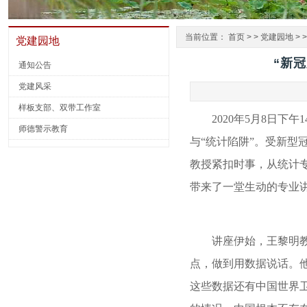
当前位置：
首页
> >
党建园地
> 
党建园地
“新
通知公告
党建风采
样板支部、双带工作室
2020
年
5
月
8
日下午
1
师德警示教育
与
“统计陷阱”。受新
教授紧扣时事，从统计
带来了一堂生动的专业
讲座伊始，王黎明
点，做到用数据说话。
这些数据还有中国世界