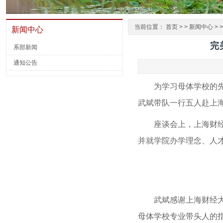
当前位置：
首页
> >
新闻中心
> 
新闻中心
完
系部新闻
通知公告
为学习母体学校的
武斌带队一行五人赴上
座谈会上，上海财
并就学院办学理念、人
武斌感谢上海财经
母体学校专业带头人的