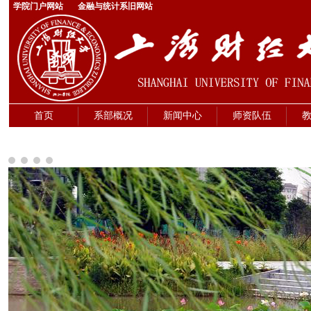
学院门户网站
金融与统计系旧网站
首页
系部概况
新闻中心
师资队伍